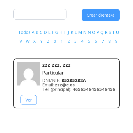
Crear cliente/a
Todos
A
B
C
D
E
F
G
H
I
J
K
L
M
N
Ñ
O
P
Q
R
S
T
U
V
W
X
Y
Z
0
1
2
3
4
5
6
7
8
9
zzz zzz, zzz
Particular
DNI/NIE:
85285282A
Email:
zzz@c.es
Tel. (principal):
4656546456546456
Ver