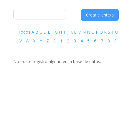
Crear cliente/a
Todos
A
B
C
D
E
F
G
H
I
J
K
L
M
N
Ñ
O
P
Q
R
S
T
U
V
W
X
Y
Z
0
1
2
3
4
5
6
7
8
9
No existe registro alguno en la base de datos.