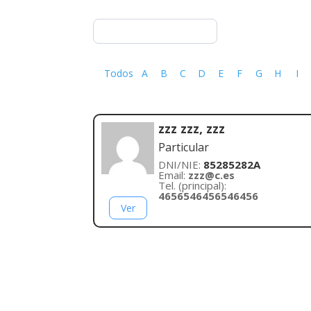
Todos
A
B
C
D
E
F
G
H
I
zzz zzz, zzz
Particular
DNI/NIE:
85285282A
Email:
zzz@c.es
Tel. (principal):
4656546456546456
Ver