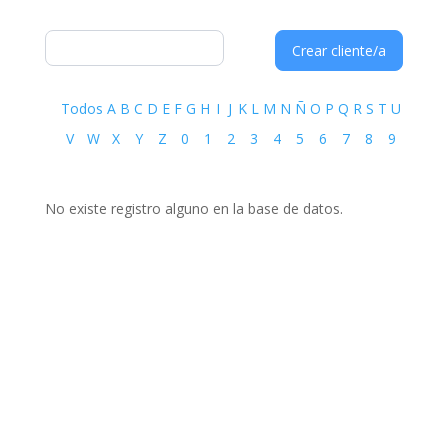
Crear cliente/a
Todos
A
B
C
D
E
F
G
H
I
J
K
L
M
N
Ñ
O
P
Q
R
S
T
U
V
W
X
Y
Z
0
1
2
3
4
5
6
7
8
9
No existe registro alguno en la base de datos.