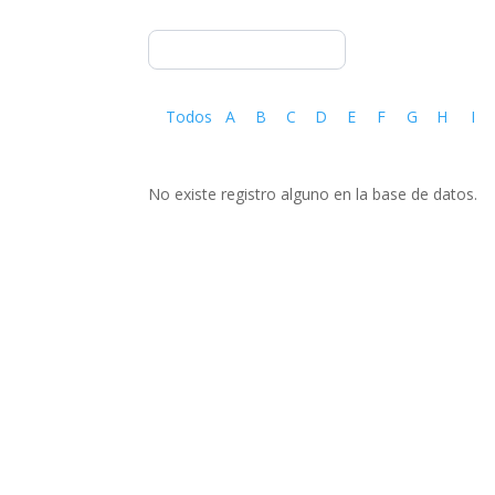
Todos
A
B
C
D
E
F
G
H
I
No existe registro alguno en la base de datos.