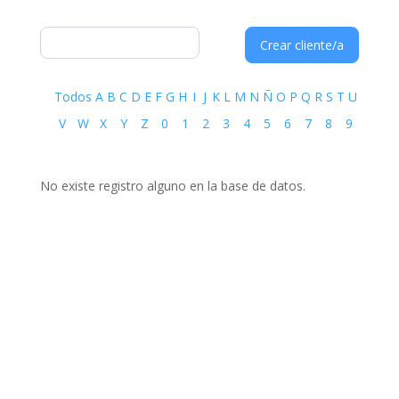
Crear cliente/a
Todos
A
B
C
D
E
F
G
H
I
J
K
L
M
N
Ñ
O
P
Q
R
S
T
U
V
W
X
Y
Z
0
1
2
3
4
5
6
7
8
9
No existe registro alguno en la base de datos.