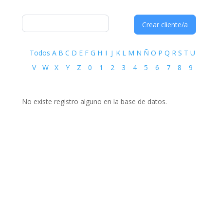
Crear cliente/a
Todos
A
B
C
D
E
F
G
H
I
J
K
L
M
N
Ñ
O
P
Q
R
S
T
U
V
W
X
Y
Z
0
1
2
3
4
5
6
7
8
9
No existe registro alguno en la base de datos.