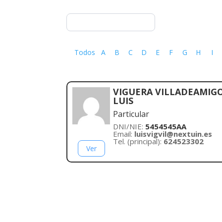
Todos
A
B
C
D
E
F
G
H
I
VIGUERA VILLADEAMIGO
LUIS
Particular
DNI/NIE:
5454545AA
Email:
luisvigvil@nextuin.es
Tel. (principal):
624523302
Ver