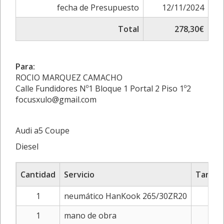
fecha de Presupuesto
12/11/2024
Total
278,30€
Para:
ROCIO MARQUEZ CAMACHO
Calle Fundidores Nº1 Bloque 1 Portal 2 Piso 1º2
focusxulo@gmail.com
Audi a5 Coupe
Diesel
Cantidad
Servicio
Tarifa/
1
neumático HanKook 265/30ZR20
2
1
mano de obra