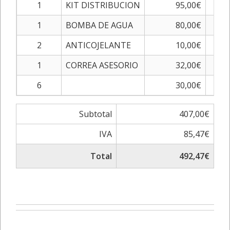
1
KIT DISTRIBUCION
95,00€
1
BOMBA DE AGUA
80,00€
2
ANTICOJELANTE
10,00€
1
CORREA ASESORIO
32,00€
6
30,00€
0.0
Subtotal
407,00€
IVA
85,47€
Total
492,47€