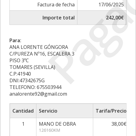
Paga
Factura de fecha
17/06/2025
Importe total
242,00€
Para:
ANA LORENTE GÓNGORA
C/PUREZA Nº16, ESCALERA 3
PISO 3ºC
TOMARES (SEVILLA)
C.P:41940
DNI:47342675G
TELEFONO: 675503944
analorente92@gmail.com
Cantidad
Servicio
Tarifa/Precio
A
1
MANO DE OBRA
38,00€
126160KM