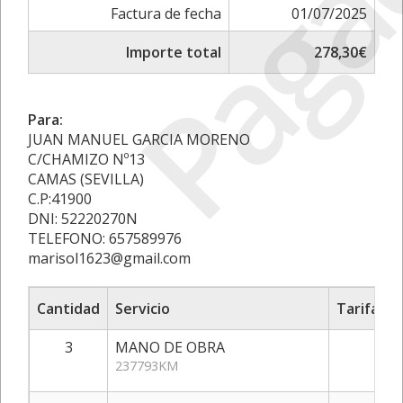
Paga
Factura de fecha
01/07/2025
Importe total
278,30€
Para:
JUAN MANUEL GARCIA MORENO
C/CHAMIZO Nº13
CAMAS (SEVILLA)
C.P:41900
DNI: 52220270N
TELEFONO: 657589976
marisol1623@gmail.com
Cantidad
Servicio
Tarifa/Pr
3
MANO DE OBRA
30
237793KM