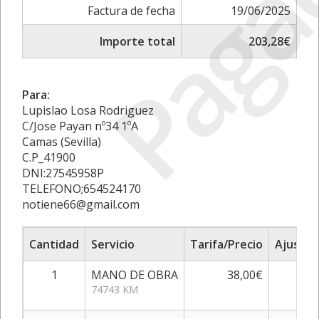
Paga
Factura de fecha
19/06/2025
Importe total
203,28€
Para:
Lupislao Losa Rodriguez
C/Jose Payan nº34 1ºA
Camas (Sevilla)
C.P_41900
DNI:27545958P
TELEFONO;654524170
notiene66@gmail.com
Cantidad
Servicio
Tarifa/Precio
Ajuste
1
MANO DE OBRA
38,00€
0%
74743 KM