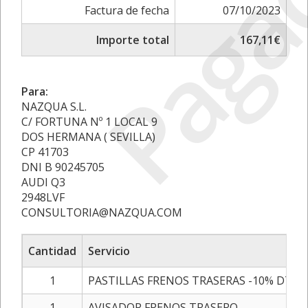
Paga
Factura de fecha
07/10/2023
Importe total
167,11€
Para:
NAZQUA S.L.
C/ FORTUNA Nº 1 LOCAL 9
DOS HERMANA ( SEVILLA)
CP 41703
DNI B 90245705
AUDI Q3
2948LVF
CONSULTORIA@NAZQUA.COM
Cantidad
Servicio
1
PASTILLAS FRENOS TRASERAS -10% DTO.
1
AVISADOR FRENOS TRASERO