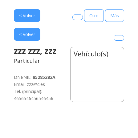
< Volver
Otro
Más
< Volver
zzz zzz, zzz
Vehículo(s)
Particular
DNI/NIE:
85285282A
Email: zzz@c.es
Tel. (principal):
4656546456546456