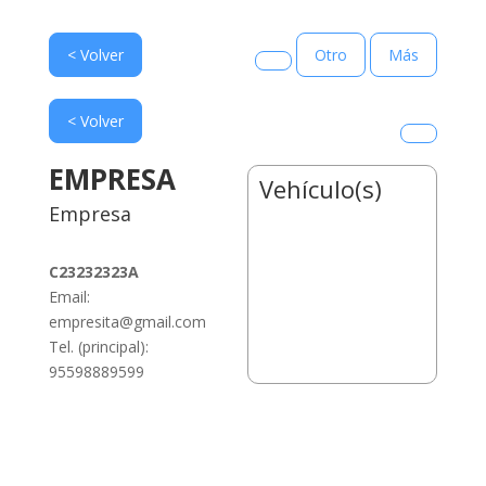
< Volver
Otro
Más
< Volver
EMPRESA
Vehículo(s)
Empresa
C23232323A
Email:
empresita@gmail.com
Tel. (principal):
95598889599