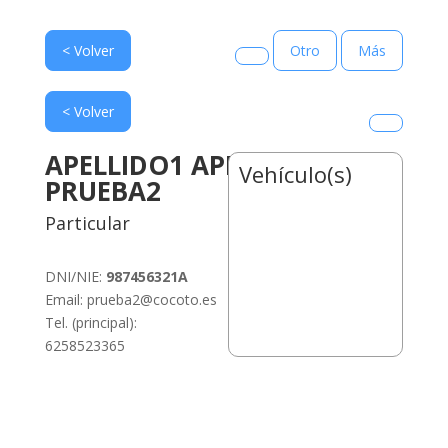
< Volver
Otro
Más
< Volver
APELLIDO1 APELLIDO2,
Vehículo(s)
PRUEBA2
Particular
DNI/NIE:
987456321A
Email: prueba2@cocoto.es
Tel. (principal):
6258523365